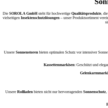
Son
Die
SOROLA GmbH
steht für hochwertige
Qualitätsprodukte
, di
vielseitigen
Insektenschutzlösungen
– unser Produktsortiment verein
s
Unsere
Sonnenstoren
bieten optimalen Schutz vor intensiver Sonne
Kassettenmarkisen
: Geschützt und elegan
Gelenkarmmarki
Unsere
Rollladen
bieten nicht nur hervorragenden
Sonnenschutz
,
F