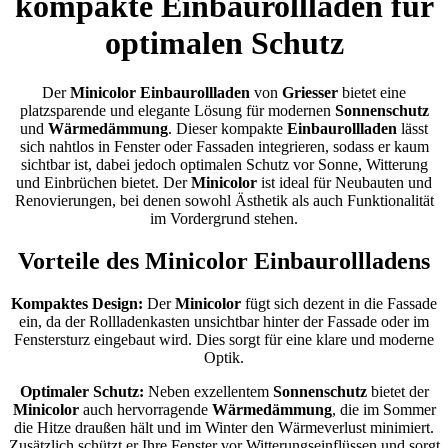
kompakte Einbaurollladen für
optimalen Schutz
Der
Minicolor Einbaurollladen
von
Griesser
bietet eine
platzsparende und elegante Lösung für modernen
Sonnenschutz
und
Wärmedämmung
. Dieser kompakte
Einbaurollladen
lässt
sich nahtlos in Fenster oder Fassaden integrieren, sodass er kaum
sichtbar ist, dabei jedoch optimalen Schutz vor Sonne, Witterung
und Einbrüchen bietet. Der
Minicolor
ist ideal für Neubauten und
Renovierungen, bei denen sowohl Ästhetik als auch Funktionalität
im Vordergrund stehen.
Vorteile des Minicolor Einbaurollladens
Kompaktes Design:
Der
Minicolor
fügt sich dezent in die Fassade
ein, da der Rollladenkasten unsichtbar hinter der Fassade oder im
Fenstersturz eingebaut wird. Dies sorgt für eine klare und moderne
Optik.
Optimaler Schutz:
Neben exzellentem
Sonnenschutz
bietet der
Minicolor
auch hervorragende
Wärmedämmung
, die im Sommer
die Hitze draußen hält und im Winter den Wärmeverlust minimiert.
Zusätzlich schützt er Ihre Fenster vor Witterungseinflüssen und sorgt